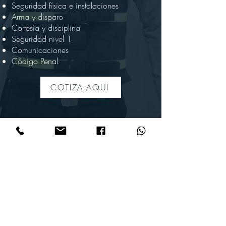
Seguridad física e instalaciones
Arma y disparo
Cortesía y disciplina
Seguridad nivel 1
Comunicaciones
Código Penal
COTIZA AQUI
+504 2553-5861
+504 8994-9049
© 2022 para Millennium Security
Creado por agencia Reinventa -
grupoflobe.com
ventas@millenniumsecurityhn.com